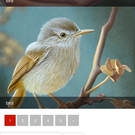
bird
bird
1
2
3
4
5
»