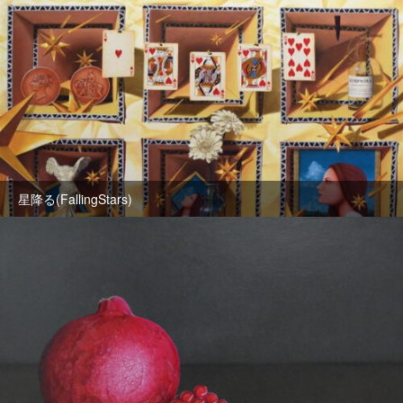
星降る(FallingStars)