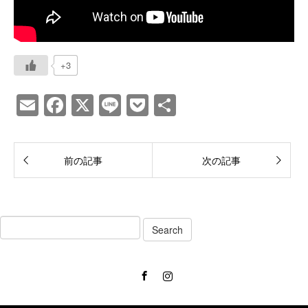
+3
E
F
X
Li
P
共
m
a
n
o
有
ail
c
e
ck
前の記事
次の記事
e
et
b
o
o
k
Facebook
Instagram