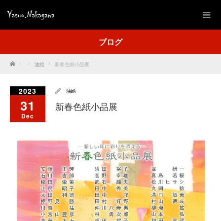
ブログ
Home
油絵
新春色紙小品展
2023
油絵
31
新春色紙小品展
Dec