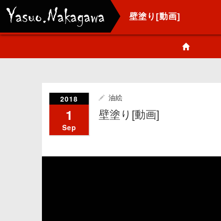
壁塗り[動画]
2018
油絵
1
壁塗り[動画]
Sep