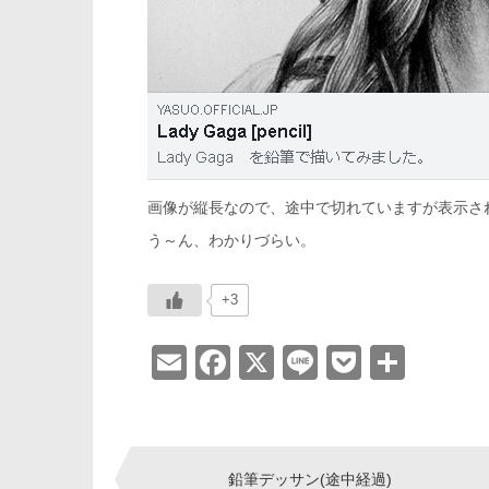
画像が縦長なので、途中で切れていますが表示さ
う～ん、わかりづらい。
+3
E
F
X
Li
P
共
m
a
n
o
有
ail
c
e
ck
Post
e
et
鉛筆デッサン(途中経過)