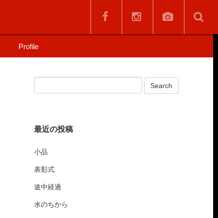
Profile
最近の投稿
小品
表彰式
途中経過
水のちから