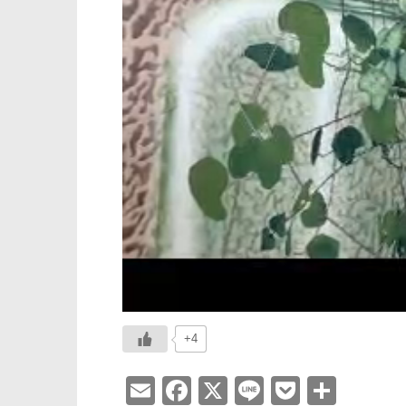
+4
E
F
X
Li
P
共