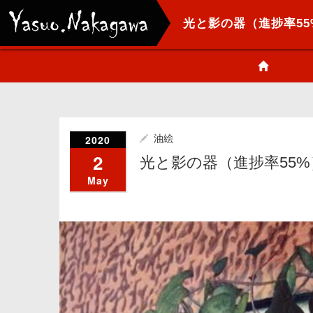
光と影の器（進捗率55
2020
油絵
2
光と影の器（進捗率55%
May