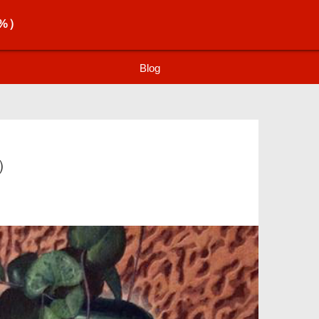
%）
Blog
）