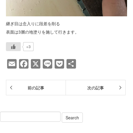
継ぎ目は念入りに段差を削る
表面は3層の地塗りを施して行きます。
+3
E
F
X
Li
P
共
m
a
n
o
有
ail
c
e
ck
前の記事
次の記事
e
et
b
o
o
k