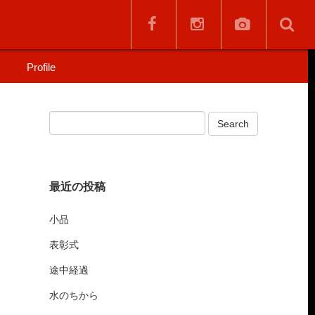
Profile
最近の投稿
小品
表彰式
途中経過
水のちから