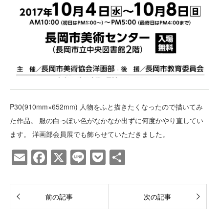
P30(910mm×652mm) 人物をふと描きたくなったので描いてみ
た作品。 服の白っぽい色がなかなか出ずに何度かやり直してい
ます。 洋画部会員展でも飾らせていただきました。
E
F
X
Li
P
共
m
a
n
o
有
ail
c
e
ck
前の記事
次の記事
e
et