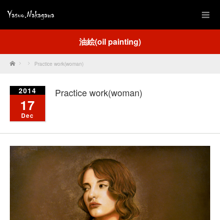
油絵(oil painting)
Home
Practice work(woman)
2014
Practice work(woman)
17
Dec